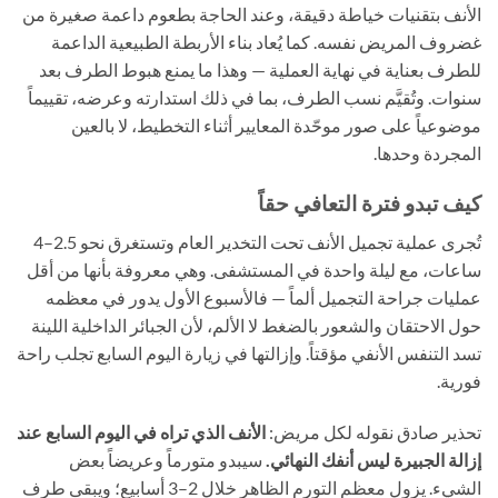
الأنف بتقنيات خياطة دقيقة، وعند الحاجة بطعوم داعمة صغيرة من
غضروف المريض نفسه. كما يُعاد بناء الأربطة الطبيعية الداعمة
للطرف بعناية في نهاية العملية — وهذا ما يمنع هبوط الطرف بعد
سنوات. وتُقيَّم نسب الطرف، بما في ذلك استدارته وعرضه، تقييماً
موضوعياً على صور موحّدة المعايير أثناء التخطيط، لا بالعين
المجردة وحدها.
كيف تبدو فترة التعافي حقاً
تُجرى عملية تجميل الأنف تحت التخدير العام وتستغرق نحو 2.5–4
ساعات، مع ليلة واحدة في المستشفى. وهي معروفة بأنها من أقل
عمليات جراحة التجميل ألماً — فالأسبوع الأول يدور في معظمه
حول الاحتقان والشعور بالضغط لا الألم، لأن الجبائر الداخلية اللينة
تسد التنفس الأنفي مؤقتاً. وإزالتها في زيارة اليوم السابع تجلب راحة
فورية.
تحذير صادق نقوله لكل مريض:
الأنف الذي تراه في اليوم السابع عند
إزالة الجبيرة ليس أنفك النهائي.
سيبدو متورماً وعريضاً بعض
الشيء. يزول معظم التورم الظاهر خلال 2–3 أسابيع؛ ويبقى طرف