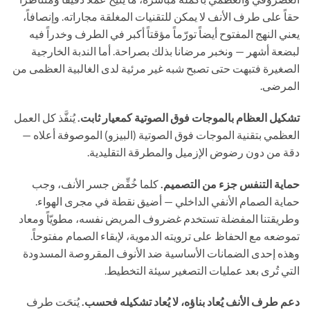
حقاً على طرف الأنف لا يمكن للتقنيات المغلقة مجاراته. وإنصافاً،
يعني النهج المفتوح أيضاً تورّماً مؤقتاً أكبر في الطرف وخدراً فيه
لبضعة أشهر — ونخبر مرضانا بذلك بصراحة. أما الندبة الخارجية
الصغيرة فتبهت حتى تصبح شبه غير مرئية لدى الغالبية العظمى من
المرضى.
تشكيل العظام بالموجات فوق الصوتية كمعيار ثابت.
يُنفَّذ كل العمل
العظمي بتقنية الموجات فوق الصوتية (البيزو) الموصوفة أعلاه —
دقة من دون رضوض الإزميل والمطرقة التقليدية.
حماية التنفس جزء من التصميم.
كلما خُفِّض جسر الأنف، وجب
حماية الصمام الأنفي الداخلي — أضيق نقطة في مجرى الهواء.
وطريقتنا المفضلة تستخدم غضروف المريض نفسه، مطويّاً ومعاد
تموضعه مع الحفاظ على ترويته الدموية، لإبقاء الصمام مفتوحاً.
وهذه إحدى الضمانات الأساسية ضد الأنوف المقروصة المسدودة
التي تُرى بعد عمليات التصغير سيئة التخطيط.
دعم طرف الأنف يُعاد بناؤه، لا يُعاد تشكيله فحسب.
يُنحَت طرف