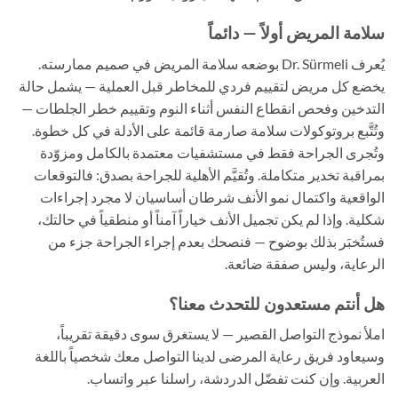
سلامة المريض أولاً — دائماً
يُعرف Dr. Sürmeli بوضعه سلامة المريض في صميم ممارسته.
يخضع كل مريض لتقييم فردي للمخاطر قبل العملية — يشمل حالة
التدخين وفحص انقطاع النفس أثناء النوم وتقييم خطر الجلطات —
وتُتَّبع بروتوكولات سلامة صارمة قائمة على الأدلة في كل خطوة.
وتُجرى الجراحة فقط في مستشفيات معتمدة بالكامل ومزوّدة
بمراقبة تخدير متكاملة. وتُقيَّم الأهلية للجراحة بصدق: فالتوقعات
الواقعية واكتمال نمو الأنف شرطان أساسيان لا مجرد إجراءات
شكلية. وإذا لم يكن تجميل الأنف خياراً آمناً أو منطقياً في حالتك،
فستُخبَر بذلك بوضوح — فنصحك بعدم إجراء الجراحة جزء من
الرعاية، وليس صفقة ضائعة.
هل أنتم مستعدون للتحدث معنا؟
املأ نموذج التواصل القصير — لا يستغرق سوى دقيقة تقريباً،
وسيعاود فريق رعاية المرضى لدينا التواصل معك شخصياً باللغة
العربية. وإن كنت تفضّل الدردشة، راسلنا عبر واتساب.