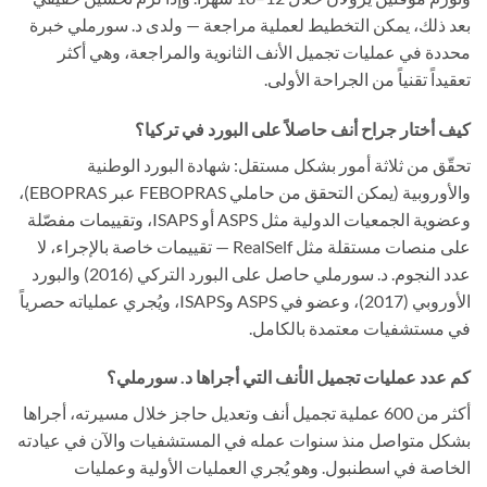
بعد ذلك، يمكن التخطيط لعملية مراجعة — ولدى د. سورملي خبرة
محددة في عمليات تجميل الأنف الثانوية والمراجعة، وهي أكثر
تعقيداً تقنياً من الجراحة الأولى.
كيف أختار جراح أنف حاصلاً على البورد في تركيا؟
تحقّق من ثلاثة أمور بشكل مستقل: شهادة البورد الوطنية
والأوروبية (يمكن التحقق من حاملي FEBOPRAS عبر EBOPRAS)،
وعضوية الجمعيات الدولية مثل ASPS أو ISAPS، وتقييمات مفصّلة
على منصات مستقلة مثل RealSelf — تقييمات خاصة بالإجراء، لا
عدد النجوم. د. سورملي حاصل على البورد التركي (2016) والبورد
الأوروبي (2017)، وعضو في ASPS وISAPS، ويُجري عملياته حصرياً
في مستشفيات معتمدة بالكامل.
كم عدد عمليات تجميل الأنف التي أجراها د. سورملي؟
أكثر من 600 عملية تجميل أنف وتعديل حاجز خلال مسيرته، أجراها
بشكل متواصل منذ سنوات عمله في المستشفيات والآن في عيادته
الخاصة في اسطنبول. وهو يُجري العمليات الأولية وعمليات