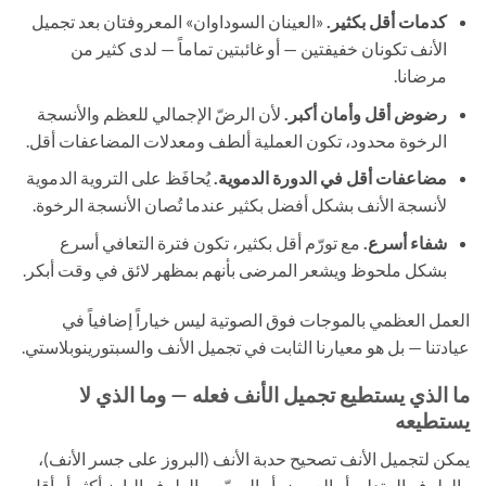
كدمات أقل بكثير.
«العينان السوداوان» المعروفتان بعد تجميل
الأنف تكونان خفيفتين — أو غائبتين تماماً — لدى كثير من
مرضانا.
رضوض أقل وأمان أكبر.
لأن الرضّ الإجمالي للعظم والأنسجة
الرخوة محدود، تكون العملية ألطف ومعدلات المضاعفات أقل.
مضاعفات أقل في الدورة الدموية.
يُحافَظ على التروية الدموية
لأنسجة الأنف بشكل أفضل بكثير عندما تُصان الأنسجة الرخوة.
شفاء أسرع.
مع تورّم أقل بكثير، تكون فترة التعافي أسرع
بشكل ملحوظ ويشعر المرضى بأنهم بمظهر لائق في وقت أبكر.
العمل العظمي بالموجات فوق الصوتية ليس خياراً إضافياً في
عيادتنا — بل هو معيارنا الثابت في تجميل الأنف والسبتورينوبلاستي.
ما الذي يستطيع تجميل الأنف فعله — وما الذي لا
يستطيعه
يمكن لتجميل الأنف تصحيح حدبة الأنف (البروز على جسر الأنف)،
والطرف المتدلي أو العريض أو المربّع، والطرف البارز أكثر أو أقل