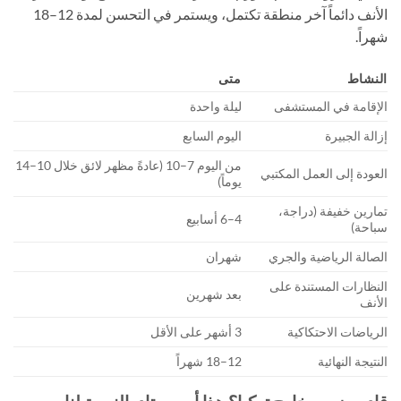
الأنف دائماً آخر منطقة تكتمل، ويستمر في التحسن لمدة 12–18
شهراً.
النشاط
متى
الإقامة في المستشفى
ليلة واحدة
إزالة الجبيرة
اليوم السابع
من اليوم 7–10 (عادةً مظهر لائق خلال 10–14
العودة إلى العمل المكتبي
يوماً)
تمارين خفيفة (دراجة،
4–6 أسابيع
سباحة)
الصالة الرياضية والجري
شهران
النظارات المستندة على
بعد شهرين
الأنف
الرياضات الاحتكاكية
3 أشهر على الأقل
النتيجة النهائية
12–18 شهراً