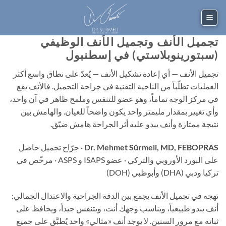
تخطي
للمحتوى
تجميل الأنف وتجميل الأنف الوظيفي
(سبتورينوبلاستي) في إسطنبول
تجميل الأنف — أي إعادة تشكيل الأنف — يُعدّ على نطاق واسع أكثر
العمليات تطلّباً من الناحية التقنية في جراحة التجميل. فالأنف يقع
في مركز الوجه تماماً، وهو عضو للتنفس وملمح ظاهر في آن واحد،
وأي تغيير بمقدار مليمتر واحد يكون واضحاً للعيان. والهامش بين
نتيجة ممتازة وأنف يبدو عليه أثر الجراحة هامش ضيّق.
Dr. Mehmet Sürmeli, MD, FEBOPRAS
· جرّاح تجميل حاصل
على البورد الأوروبي والتركي · عضو ISAPS و ASPS · مرخّص في
تركيا ودبي (DHA) وأبوظبي (DOH)
نهجه في تجميل الأنف يجمع بين الدقة الجراحية والاعتدال الجمالي:
أنف يبدو طبيعياً، ويناسب وجهك أنت، ويتنفس جيداً، ويحافظ على
ثباته مع مرور السنين. لا يوجد أنف «مثالي» واحد يُطبَّق على جميع