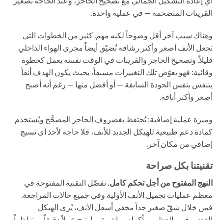
أي إعادة التشكيل الجمالي مع تصحيح الحاجز، وعند الحاجة تصغير
القرينات المتضخمة — في عملية واحدة.
وهناك سبب آخر أقل وضوحاً لكنه مهم. كثير من الخطوات التي
تجعل الأنف أصغر وأكثر رشاقة تُضيّق أيضاً مجرى الهواء الداخلي
قليلاً. وتصحيح الحاجز والقرينات في الوقت نفسه يعمل كخطوة
وقائية: فهو يعوّض تلك التغييرات مسبقاً، بحيث يكون الهدف أنفاً
يتنفس بنفس الجودة السابقة — أو أفضل منها — رغم أنه أصبح
أصغر وأكثر أناقة.
وميزة عملية إضافية: يُحتفظ بغضروف الحاجز المصحَّح ويُستخدم
كمادة دعم طبيعية للهيكل الجديد للأنف، فلا حاجة لأخذ أي نسيج
إضافي من مكان آخر.
تقنيتنا بكل صراحة
النهج المفتوح من أجل تحكم كامل.
نفضّل التقنية المفتوحة في
معظم عمليات تجميل الأنف الأولية وفي جميع حالات المراجعة.
فمن خلال شقّ صغير جداً مخفي أسفل الأنف، يُرى الهيكل
الغضروفي والعظمي بأكمله مباشرة، ما يتيح عملاً دقيقاً ومتناظراً