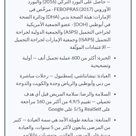
— حاصل على البورد التركي (2016) والبورد
الأوروبي FEBOPRAS (2017) · مرخّص في
الإمارات: هيئة الصحة بدبي (DHA) ودائرة الصحة
في أبوظبي (DOH) · عضو الجمعية الأمريكية
لجراحي التجميل (ASPS) والجمعية الدولية لجراحة
التجميل (ISAPS) وجمعية الإمارات لجراحة التجميل
—
الاعتمادات الموثّقة
الخبرة: أكثر من 600 عملية تجميل أنف — أولية
وتصحيحية
العيادة: نيشانتاشي، إسطنبول — رحلات مباشرة
من دبي وأبوظبي والرياض وجدة والكويت والدوحة
السلامة والرضا: سلامة المريض قبل أي هدف
تجميلي — تقييم 4.9/5 من أكثر من 160 مراجعة
على RealSelf و5/5 على Google
المتابعة: متابعة طويلة الأمد هي سمة العيادة — كثير
من المرضى يتابعون لأكثر من 5 سنوات، والعيادة
مبنية على المرضى العائدين وتوصيات عائلاتهم