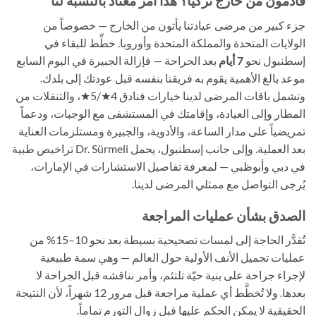
قادمون من خارج تركيا؟ هذا أمر معتاد بالنسبة لنا
جزء كبير من مرضى عيادتنا يأتون من الخارج — خصوصاً من
الولايات المتحدة والمملكة المتحدة وأوروبا. خطِّط للبقاء في
إسطنبول نحو
7 أيام
بعد الجراحة — فإزالة الجبيرة في اليوم السابع
موعد بالغ الأهمية يقوم به فريقنا بنفسه قبل عودتك إلى بلدك.
وتشمل باقات المرضى لدينا خيارات فنادق 4★/5★، والتنقلات من
المطار وإلى العيادة، وإقامتك في المستشفى مع الوجبات، ودعماً
تمريضياً على مدار الساعة، والأدوية، والجبيرة ومستلزمات العناية
بعد العملية. وإلى جانب إسطنبول، يحمل Dr. Sürmeli تراخيص طبية
في دبي وأبوظبي — لمعرفة تفاصيل الاستشارات في الإمارات،
يُرجى التواصل مع ممثلي المرضى لدينا.
الصدق بشأن عمليات المراجعة
تُقدَّر الحاجة إلى لمسات تصحيحية بسيطة بعد نحو 10–15% من
عمليات تجميل الأنف الأولية حول العالم — وهي سمة طبيعية
لإجراء جراحة على بنية حيّة تلتئم، وأمر نناقشه قبل الجراحة لا
بعدها. ولا تُخطَّط أي عملية مراجعة قبل مرور 12 شهراً، لأن النتيجة
الحقيقية لا يمكن الحكم عليها قبل زوال التورم تماماً.