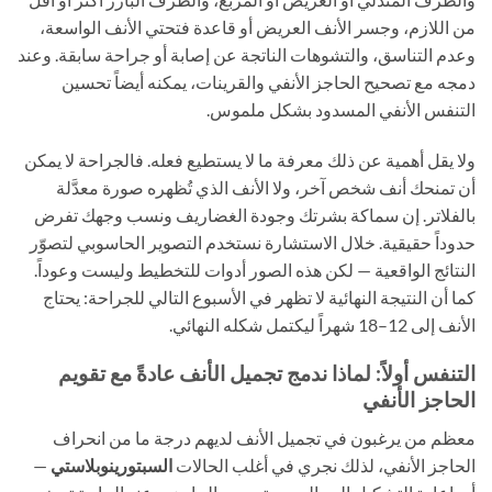
من اللازم، وجسر الأنف العريض أو قاعدة فتحتي الأنف الواسعة،
وعدم التناسق، والتشوهات الناتجة عن إصابة أو جراحة سابقة. وعند
دمجه مع تصحيح الحاجز الأنفي والقرينات، يمكنه أيضاً تحسين
التنفس الأنفي المسدود بشكل ملموس.
ولا يقل أهمية عن ذلك معرفة ما لا يستطيع فعله. فالجراحة لا يمكن
أن تمنحك أنف شخص آخر، ولا الأنف الذي تُظهره صورة معدَّلة
بالفلاتر. إن سماكة بشرتك وجودة الغضاريف ونسب وجهك تفرض
حدوداً حقيقية. خلال الاستشارة نستخدم التصوير الحاسوبي لتصوّر
النتائج الواقعية — لكن هذه الصور أدوات للتخطيط وليست وعوداً.
كما أن النتيجة النهائية لا تظهر في الأسبوع التالي للجراحة: يحتاج
الأنف إلى 12–18 شهراً ليكتمل شكله النهائي.
التنفس أولاً: لماذا ندمج تجميل الأنف عادةً مع تقويم
الحاجز الأنفي
معظم من يرغبون في تجميل الأنف لديهم درجة ما من انحراف
الحاجز الأنفي، لذلك نجري في أغلب الحالات
السبتورينوبلاستي
—