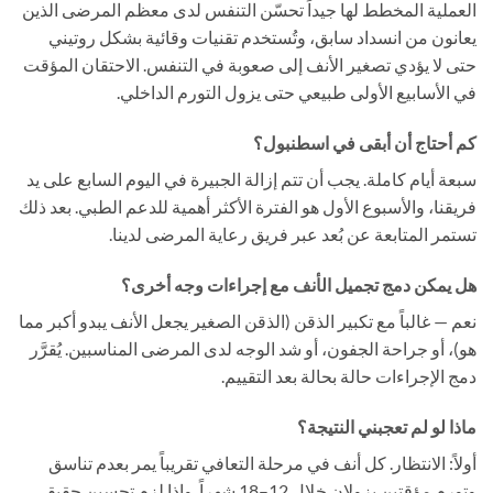
العملية المخطط لها جيداً تحسّن التنفس لدى معظم المرضى الذين
يعانون من انسداد سابق، وتُستخدم تقنيات وقائية بشكل روتيني
حتى لا يؤدي تصغير الأنف إلى صعوبة في التنفس. الاحتقان المؤقت
في الأسابيع الأولى طبيعي حتى يزول التورم الداخلي.
كم أحتاج أن أبقى في اسطنبول؟
سبعة أيام كاملة. يجب أن تتم إزالة الجبيرة في اليوم السابع على يد
فريقنا، والأسبوع الأول هو الفترة الأكثر أهمية للدعم الطبي. بعد ذلك
تستمر المتابعة عن بُعد عبر فريق رعاية المرضى لدينا.
هل يمكن دمج تجميل الأنف مع إجراءات وجه أخرى؟
نعم — غالباً مع تكبير الذقن (الذقن الصغير يجعل الأنف يبدو أكبر مما
هو)، أو جراحة الجفون، أو شد الوجه لدى المرضى المناسبين. يُقرَّر
دمج الإجراءات حالة بحالة بعد التقييم.
ماذا لو لم تعجبني النتيجة؟
أولاً: الانتظار. كل أنف في مرحلة التعافي تقريباً يمر بعدم تناسق
وتورم مؤقتين يزولان خلال 12–18 شهراً. وإذا لزم تحسين حقيقي